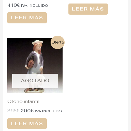
410
€
IVA INCLUIDO
LEER MÁS
LEER MÁS
El
El
¡Oferta!
precio
precio
original
actual
era:
es:
365€.
200€.
AGOTADO
Otoño infantil
365
€
200
€
IVA INCLUIDO
LEER MÁS