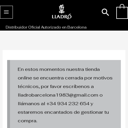
Ir
Busc
0
al
contenido
Distribuidor Oficial Autorizado en Barcelona
En estos momentos nuestra tienda
online se encuentra cerrada por motivos
técnicos, por favor escríbenos a
lladrobarcelona1983@gmail.com o
llámanos al +34 934 232 654 y
estaremos encantados de gestionar tu
compra.