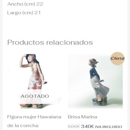
Ancho (cm) 22
Largo (cm) 21
Productos relacionados
El
El
¡Oferta!
precio
precio
original
actual
era:
es:
500€.
340€.
AGOTADO
Figura mujer Hawaiana
Brisa Marina
de la concha
500
€
340
€
IVA INCLUIDO