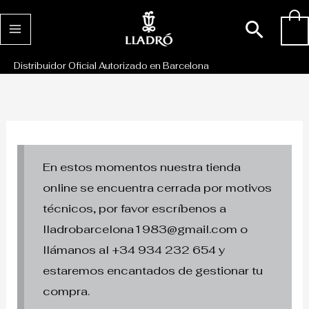
Ir
Busc
0
al
contenido
Distribuidor Oficial Autorizado en Barcelona
En estos momentos nuestra tienda
online se encuentra cerrada por motivos
técnicos, por favor escríbenos a
lladrobarcelona1983@gmail.com o
llámanos al +34 934 232 654 y
estaremos encantados de gestionar tu
compra.