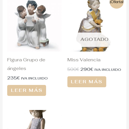
¡Oferta!
precio
precio
original
actual
era:
es:
500€.
290€.
AGOTADO
Figura Grupo de
Miss Valencia
ángeles
500
€
290
€
IVA INCLUIDO
235
€
IVA INCLUIDO
LEER MÁS
LEER MÁS