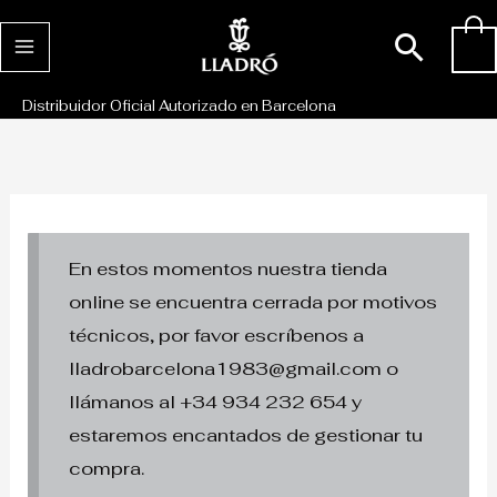
Ir
Busc
0
al
contenido
Distribuidor Oficial Autorizado en Barcelona
En estos momentos nuestra tienda
online se encuentra cerrada por motivos
técnicos, por favor escríbenos a
lladrobarcelona1983@gmail.com o
llámanos al +34 934 232 654 y
estaremos encantados de gestionar tu
compra.