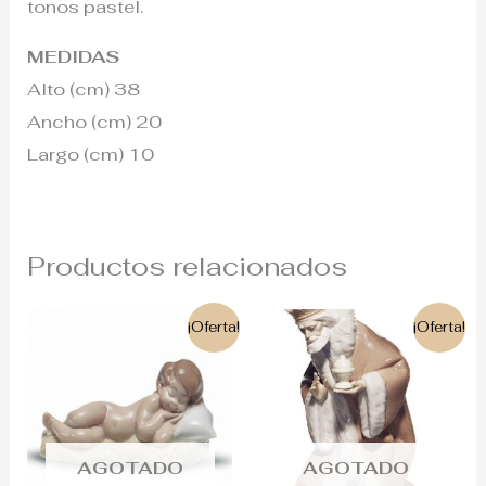
tonos pastel.
MEDIDAS
Alto (cm) 38
Ancho (cm) 20
Largo (cm) 10
Productos relacionados
El
El
El
El
¡Oferta!
¡Oferta!
precio
precio
precio
precio
original
actual
original
actual
era:
es:
era:
es:
160€.
115€.
375€.
295€.
AGOTADO
AGOTADO