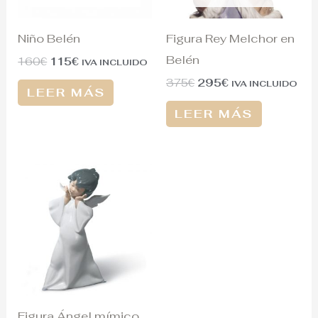
Niño Belén
Figura Rey Melchor en
Belén
160
€
115
€
IVA INCLUIDO
375
€
295
€
IVA INCLUIDO
LEER MÁS
LEER MÁS
Figura Ángel mímico