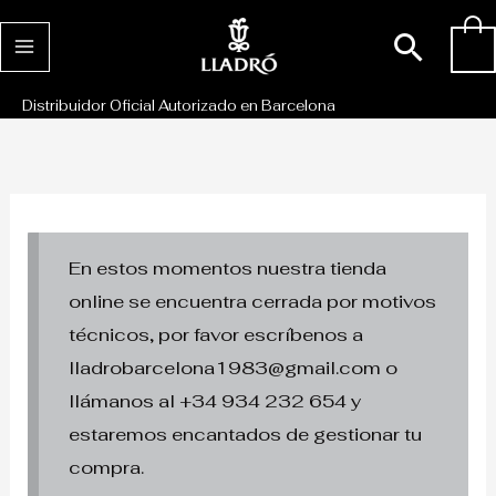
Ir
Busc
0
al
contenido
Distribuidor Oficial Autorizado en Barcelona
En estos momentos nuestra tienda
online se encuentra cerrada por motivos
técnicos, por favor escríbenos a
lladrobarcelona1983@gmail.com o
llámanos al +34 934 232 654 y
estaremos encantados de gestionar tu
compra.