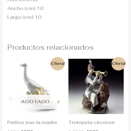
Ancho (cm) 10
Largo (cm) 10
Productos relacionados
El
El
El
El
¡Oferta!
¡Oferta!
precio
precio
precio
precio
original
actual
original
actual
era:
es:
era:
es:
180€.
120€.
1.200€.
430€.
AGOTADO
Patitos tras la madre
Trompeta circense