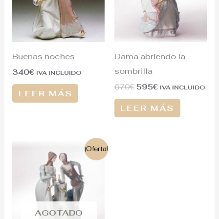
Buenas noches
Dama abriendo la
sombrilla
340
€
IVA INCLUIDO
670
€
595
€
IVA INCLUIDO
LEER MÁS
LEER MÁS
El
El
¡Oferta!
precio
precio
original
actual
era:
es:
3.120€.
900€.
AGOTADO