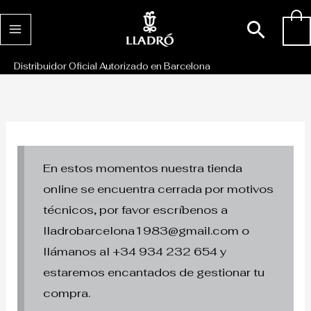
Ir
Busc
0
al
contenido
Distribuidor Oficial Autorizado en Barcelona
En estos momentos nuestra tienda
online se encuentra cerrada por motivos
técnicos, por favor escríbenos a
lladrobarcelona1983@gmail.com o
llámanos al +34 934 232 654 y
estaremos encantados de gestionar tu
compra.