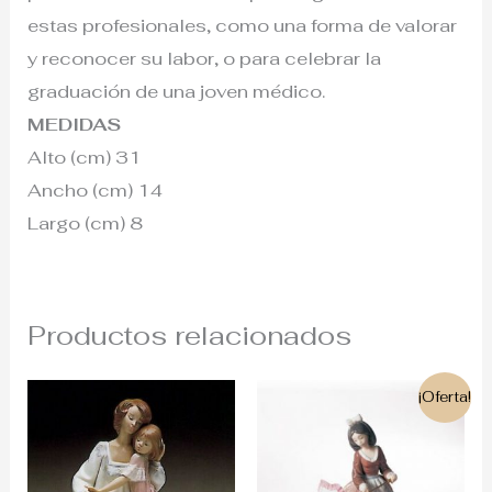
estas profesionales, como una forma de valorar
y reconocer su labor, o para celebrar la
graduación de una joven médico.
MEDIDAS
Alto (cm) 31
Ancho (cm) 14
Largo (cm) 8
Productos relacionados
El
El
¡Oferta!
precio
precio
original
actual
era:
es:
670€.
595€.