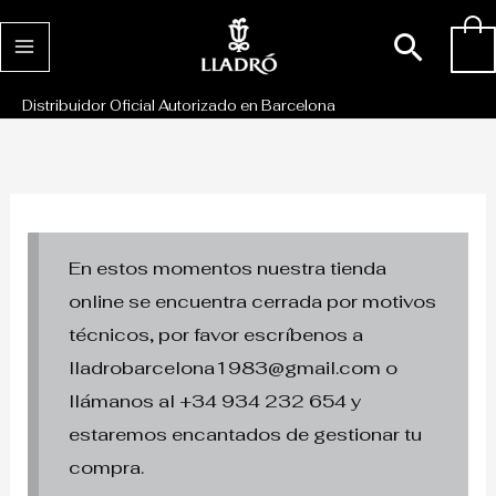
Ir
Busc
0
al
contenido
Distribuidor Oficial Autorizado en Barcelona
En estos momentos nuestra tienda
online se encuentra cerrada por motivos
técnicos, por favor escríbenos a
lladrobarcelona1983@gmail.com o
llámanos al +34 934 232 654 y
estaremos encantados de gestionar tu
compra.