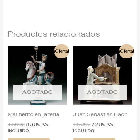
Productos relacionados
El
El
El
El
¡Oferta!
¡Oferta!
precio
precio
precio
precio
original
actual
original
actual
era:
es:
era:
es:
1.500€.
830€.
1.900€.
720€.
AGOTADO
AGOTADO
Marinerito en la feria
Juan Sebastián Bach
1.500
€
830
€
1.900
€
720
€
IVA
IVA
INCLUIDO
INCLUIDO