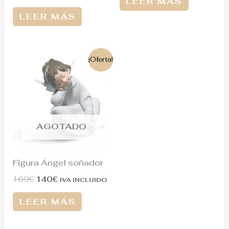
LEER MÁS
LEER MÁS
El
El
¡Oferta!
precio
precio
original
actual
era:
es:
169€.
140€.
AGOTADO
Figura Ángel soñador
169
€
140
€
IVA INCLUIDO
LEER MÁS