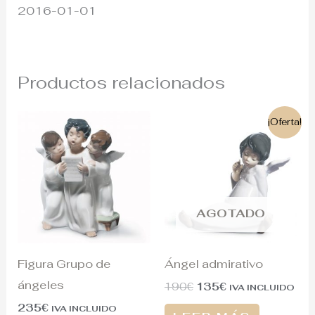
2016-01-01
Productos relacionados
El
El
¡Oferta!
precio
precio
original
actual
era:
es:
190€.
135€.
AGOTADO
Figura Grupo de
Ángel admirativo
ángeles
190
€
135
€
IVA INCLUIDO
235
€
IVA INCLUIDO