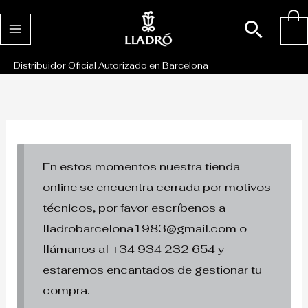
Ir
Busc
0
al
contenido
Distribuidor Oficial Autorizado en Barcelona
En estos momentos nuestra tienda
online se encuentra cerrada por motivos
técnicos, por favor escríbenos a
lladrobarcelona1983@gmail.com o
llámanos al +34 934 232 654 y
estaremos encantados de gestionar tu
compra.