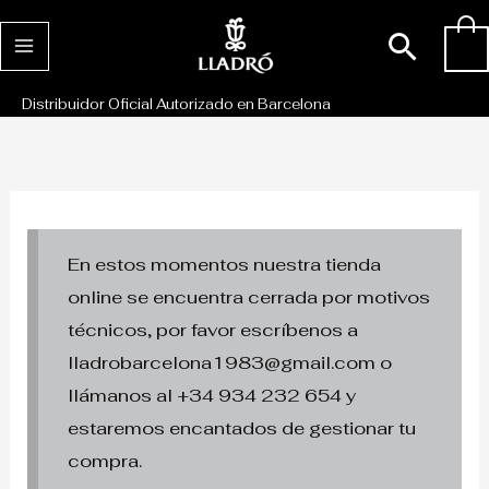
Ir
Busc
0
al
contenido
Distribuidor Oficial Autorizado en Barcelona
En estos momentos nuestra tienda
online se encuentra cerrada por motivos
técnicos, por favor escríbenos a
lladrobarcelona1983@gmail.com o
llámanos al +34 934 232 654 y
estaremos encantados de gestionar tu
compra.