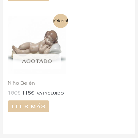
El
El
¡Oferta!
precio
precio
original
actual
era:
es:
160€.
115€.
AGOTADO
Niño Belén
160
€
115
€
IVA INCLUIDO
LEER MÁS