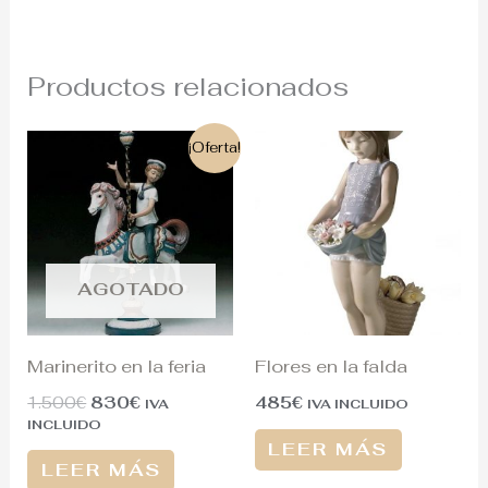
Productos relacionados
El
El
¡Oferta!
precio
precio
original
actual
era:
es:
1.500€.
830€.
AGOTADO
Marinerito en la feria
Flores en la falda
1.500
€
830
€
485
€
IVA
IVA INCLUIDO
INCLUIDO
LEER MÁS
LEER MÁS