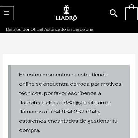
Ir
Busc
0
al
contenido
Distribuidor Oficial Autorizado en Barcelona
En estos momentos nuestra tienda
online se encuentra cerrada por motivos
técnicos, por favor escríbenos a
lladrobarcelona1983@gmail.com o
llámanos al +34 934 232 654 y
estaremos encantados de gestionar tu
compra.