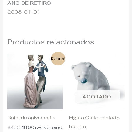
AÑO DE RETIRO
2008-01-01
Productos relacionados
El
El
¡Oferta!
precio
precio
original
actual
era:
es:
840€.
490€.
AGOTADO
Baile de aniversario
Figura Osito sentado
blanco
840
€
490
€
IVA INCLUIDO