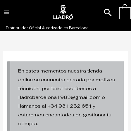
Ir
Busc
0
al
contenido
Distribuidor Oficial Autorizado en Barcelona
En estos momentos nuestra tienda
online se encuentra cerrada por motivos
técnicos, por favor escríbenos a
lladrobarcelona1983@gmail.com o
llámanos al +34 934 232 654 y
estaremos encantados de gestionar tu
compra.