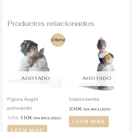
Productos relacionados
El
El
¡Oferta!
precio
precio
original
actual
era:
es:
125€.
110€.
AGOTADO
AGOTADO
Figura Ángel
Valencianita
pensando
230
€
IVA INCLUIDO
125
€
110
€
IVA INCLUIDO
LEER MÁS
LEER MÁS