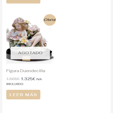
El
El
¡Oferta!
precio
precio
original
actual
era:
es:
1.565€.
1.325€.
AGOTADO
Figura Duendecilla
1.565
€
1.325
€
IVA
INCLUIDO
LEER MÁS