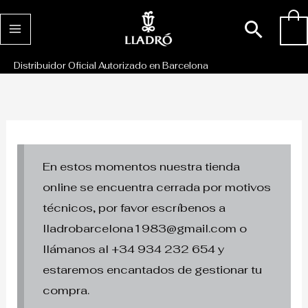
Ir
Busc
0
al
contenido
Distribuidor Oficial Autorizado en Barcelona
En estos momentos nuestra tienda
online se encuentra cerrada por motivos
técnicos, por favor escríbenos a
lladrobarcelona1983@gmail.com o
llámanos al +34 934 232 654 y
estaremos encantados de gestionar tu
compra.