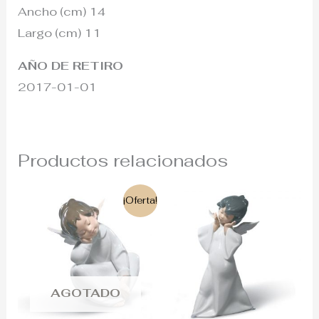
Ancho (cm) 14
Largo (cm) 11
AÑO DE RETIRO
2017-01-01
Productos relacionados
El
El
¡Oferta!
precio
precio
original
actual
era:
es:
169€.
140€.
AGOTADO