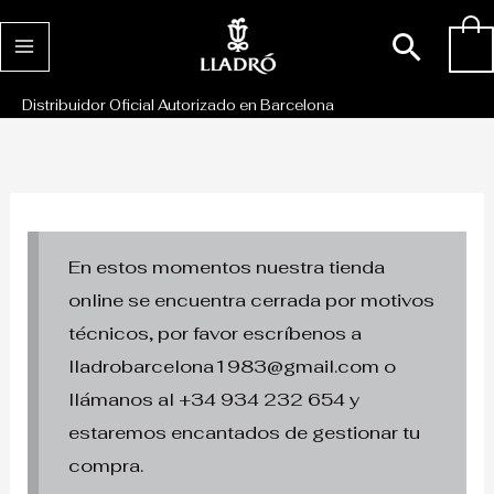
Ir
Busc
0
al
contenido
Distribuidor Oficial Autorizado en Barcelona
En estos momentos nuestra tienda
online se encuentra cerrada por motivos
técnicos, por favor escríbenos a
lladrobarcelona1983@gmail.com o
llámanos al +34 934 232 654 y
estaremos encantados de gestionar tu
compra.