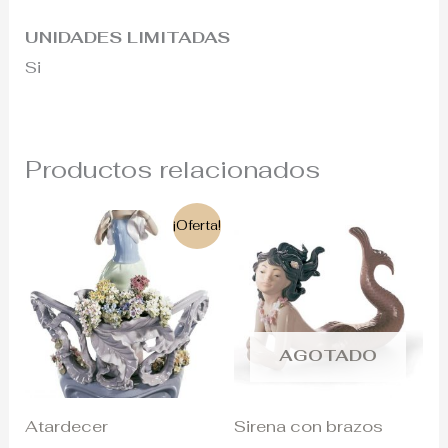
UNIDADES LIMITADAS
Si
Productos relacionados
El
El
¡Oferta!
precio
precio
original
actual
era:
es:
2.500€.
1.750€.
AGOTADO
Atardecer
Sirena con brazos