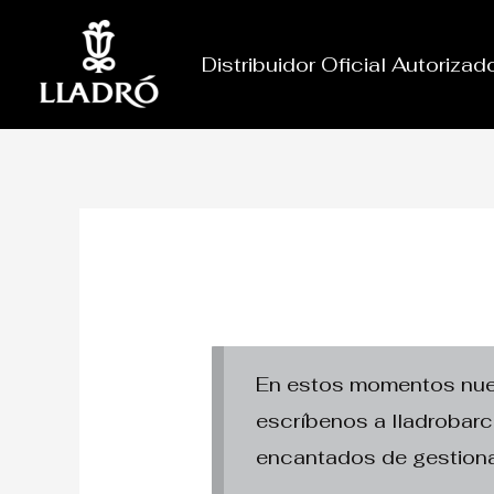
Ir
al
Distribuidor Oficial Autoriza
contenido
En estos momentos nuest
escríbenos a lladroba
encantados de gestiona