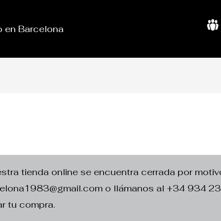
do en Barcelona
S
o
b
r
e
N
o
s
o
t
r
o
s
ra tienda online se encuentra cerrada por motivo
rcelona1983@gmail.com o llámanos al +34 934 2
r tu compra.