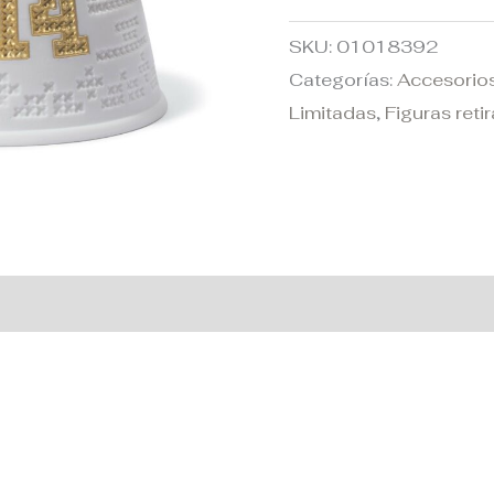
SKU:
01018392
Categorías:
Accesorio
Limitadas
,
Figuras reti
 adicional