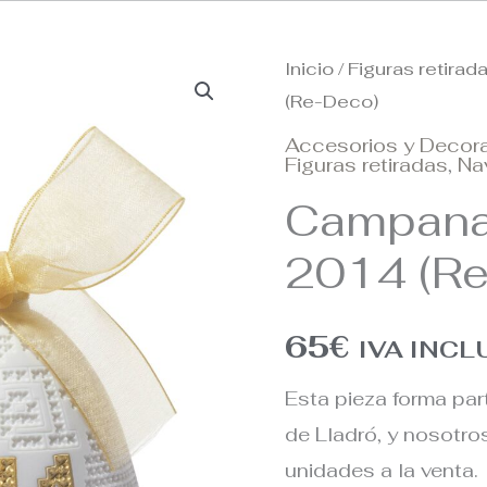
Inicio
/
Figuras retirad
(Re-Deco)
Accesorios y Decor
Figuras retiradas
,
Na
Campana
2014 (R
65
€
IVA INCL
Esta pieza forma par
de Lladró, y nosotr
unidades a la venta.