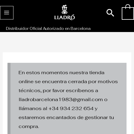
Ir
Busc
0
al
contenido
Distribuidor Oficial Autorizado en Barcelona
En estos momentos nuestra tienda
online se encuentra cerrada por motivos
técnicos, por favor escríbenos a
lladrobarcelona1983@gmail.com o
llámanos al +34 934 232 654 y
estaremos encantados de gestionar tu
compra.