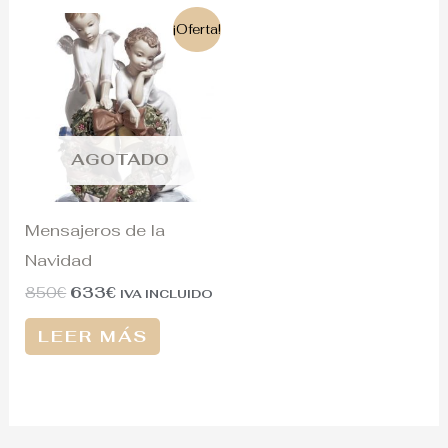
El
El
¡Oferta!
precio
precio
original
actual
era:
es:
850€.
633€.
AGOTADO
Mensajeros de la
Navidad
850
€
633
€
IVA INCLUIDO
LEER MÁS