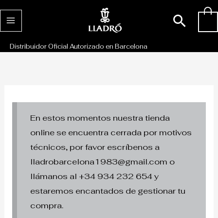
Ir
Busc
0
al
contenido
Distribuidor Oficial Autorizado en Barcelona
En estos momentos nuestra tienda
online se encuentra cerrada por motivos
técnicos, por favor escríbenos a
lladrobarcelona1983@gmail.com o
llámanos al +34 934 232 654 y
estaremos encantados de gestionar tu
compra.