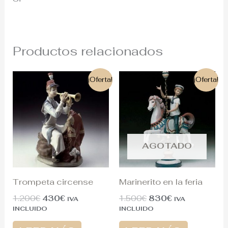
Productos relacionados
El
El
El
El
¡Oferta!
¡Oferta!
precio
precio
precio
precio
original
actual
original
actual
era:
es:
era:
es:
1.200€.
430€.
1.500€.
830€.
AGOTADO
Trompeta circense
Marinerito en la feria
1.200
€
430
€
1.500
€
830
€
IVA
IVA
INCLUIDO
INCLUIDO