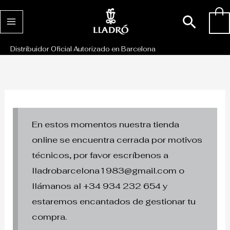
Ir
Busc
0
al
contenido
Distribuidor Oficial Autorizado en Barcelona
En estos momentos nuestra tienda
online se encuentra cerrada por motivos
técnicos, por favor escríbenos a
lladrobarcelona1983@gmail.com o
llámanos al +34 934 232 654 y
estaremos encantados de gestionar tu
compra.