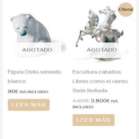
El
El
¡Oferta!
precio
precio
original
actual
era:
es:
4.430€.
3.800€.
AGOTADO
AGOTADO
Figura Osito sentado
Escultura caballos
blanco
Libres como el viento.
Serie limitada
90
€
IVA INCLUIDO
4.430
€
3.800
€
IVA
LEER MÁS
INCLUIDO
LEER MÁS