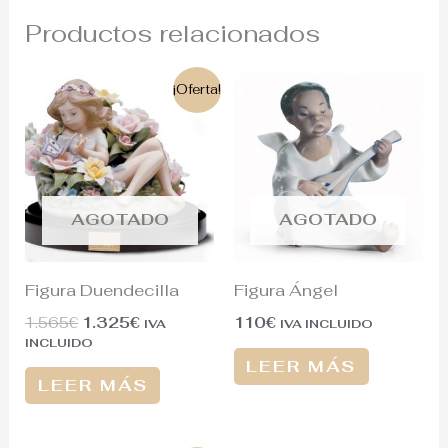
Productos relacionados
El
El
¡Oferta!
precio
precio
original
actual
era:
es:
1.565€.
1.325€.
AGOTADO
AGOTADO
Figura Duendecilla
Figura Ángel
1.565
€
1.325
€
110
€
IVA
IVA INCLUIDO
INCLUIDO
LEER MÁS
LEER MÁS