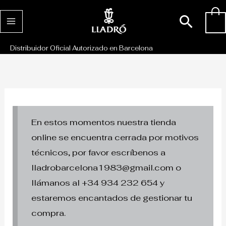
Ir
Busc
0
al
contenido
Distribuidor Oficial Autorizado en Barcelona
En estos momentos nuestra tienda
online se encuentra cerrada por motivos
técnicos, por favor escríbenos a
lladrobarcelona1983@gmail.com o
llámanos al +34 934 232 654 y
estaremos encantados de gestionar tu
compra.